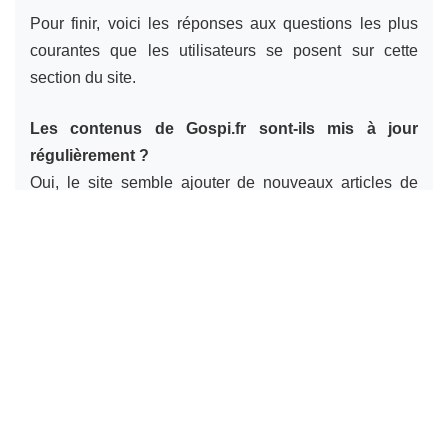
Pour finir, voici les réponses aux questions les plus
courantes que les utilisateurs se posent sur cette
section du site.
Les contenus de Gospi.fr sont-ils mis à jour
régulièrement ?
Oui, le site semble ajouter de nouveaux articles de
manière régulière. Les informations, notamment sur les
normes ou les produits, sont généralement d’actualité,
ce qui est un
gage de sérieux
.
Peut-on faire confiance aux comparatifs de
produits de Gospi.fr ?
Les comparatifs sont bien faits et basés sur des
critères objectifs. Ils constituent une
très bonne base
de recherche
. Cependant, pour un achat coûteux ou