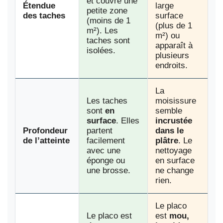
et couvre une
Étendue
large
petite zone
des taches
surface
(moins de 1
(plus de 1
m²). Les
m²) ou
taches sont
apparaît à
isolées.
plusieurs
endroits.
La
Les taches
moisissure
sont
en
semble
surface
. Elles
incrustée
Profondeur
partent
dans le
de l’atteinte
facilement
plâtre
. Le
avec une
nettoyage
éponge ou
en surface
une brosse.
ne change
rien.
Le placo
Le placo est
est
mou,