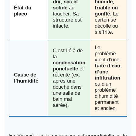
dur, sec et
humide,
État du
solide
au
friable ou
placo
toucher. Sa
gonflé
. Le
structure est
carton se
intacte.
décolle ou
s’effrite.
Le
C’est lié à de
problème
la
vient d’une
condensation
fuite d’eau,
ponctuelle
et
d’une
Cause de
récente (ex:
infiltration
l’humidité
après une
ou d’un
douche dans
problème
une salle de
d’humidité
bain mal
permanent
aérée).
et ancien.
En résumé : si la moisissure est
superficielle
et le