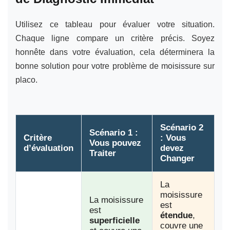
Utilisez ce tableau pour évaluer votre situation.
Chaque ligne compare un critère précis. Soyez
honnête dans votre évaluation, cela déterminera la
bonne solution pour votre problème de moisissure sur
placo.
Scénario 2
Scénario 1 :
Critère
: Vous
Vous pouvez
d’évaluation
devez
Traiter
Changer
La
moisissure
La moisissure
est
est
étendue
,
superficielle
couvre une