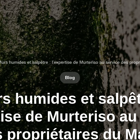
urs humides et salpêtre : l’expertise de Murteriso au service des prop
Blog
s humides et salpêt
tise de Murteriso au
 propriétaires du 