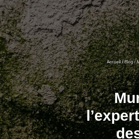
Accueil
/
Blog
/ M
Mur
l’exper
des