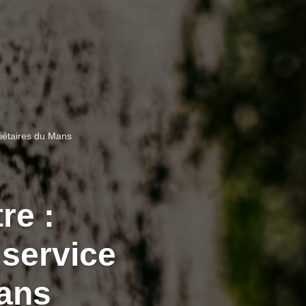
riétaires du Mans
re :
 service
Mans