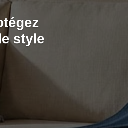
otégez
le style