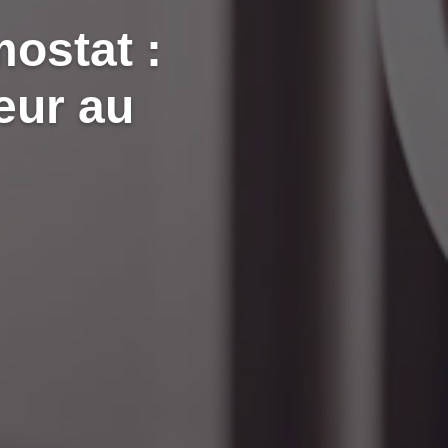
ostat :
eur au