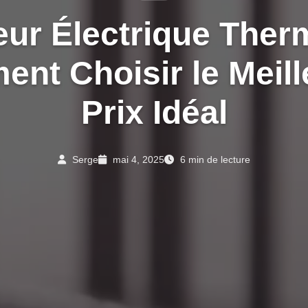
eur Électrique Therm
nt Choisir le Meill
Prix Idéal
Serge
mai 4, 2025
6 min de lecture