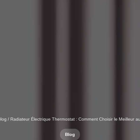
log
/ Radiateur Électrique Thermostat : Comment Choisir le Meilleur au
Blog